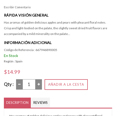
Escribir Comentario
RÁPIDA VISIÓN GENERAL
Has aromas of golden delicious apples and pears with pleasant floral notes.
Crisp and light-bodied on the palate, the slightly sweet dried fruit flavors are
accompanied by a mild minerality on the palate...
INFORMACIÓN ADICIONAL
Código de Referencia : 667946890005
En Stock
Región : Spain
$14.99
Qty :
AÑADIR A LA CESTA
DESCRIPTION
REVIEWS
Has aromas of golden delicious apples and pears with pleasant floral