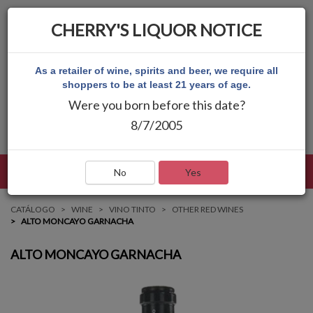
CHERRY'S LIQUOR NOTICE
As a retailer of wine, spirits and beer, we require all
shoppers to be at least 21 years of age.
Were you born before this date?
8/7/2005
LENGUAJE
INICIAR SESIÓN
MAIN MENU
No
Yes
CATÁLOGO
WINE
VINO TINTO
OTHER RED WINES
ALTO MONCAYO GARNACHA
ALTO MONCAYO GARNACHA