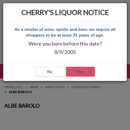
CHERRY'S LIQUOR NOTICE
As a retailer of wine, spirits and beer, we require all
shoppers to be at least 21 years of age.
Were you born before this date?
8/9/2005
LENGUAJE
INICIAR SESIÓN
MAIN MENU
No
Yes
CATÁLOGO
WINE
VINO TINTO
OTHER RED WINES
ALBE BAROLO
ALBE BAROLO