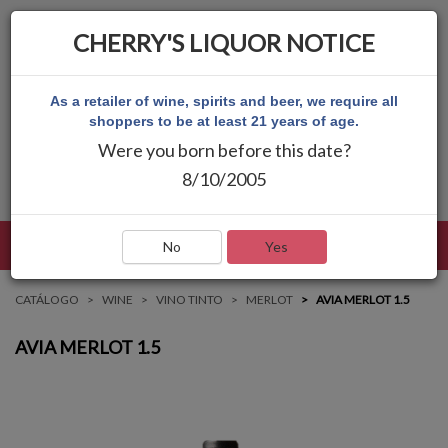
CHERRY'S LIQUOR NOTICE
As a retailer of wine, spirits and beer, we require all
shoppers to be at least 21 years of age.
Were you born before this date?
8/10/2005
LENGUAJE
INICIAR SESIÓN
MAIN MENU
No
Yes
CATÁLOGO
WINE
VINO TINTO
MERLOT
AVIA MERLOT 1.5
AVIA MERLOT 1.5