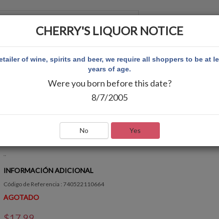
CHERRY'S LIQUOR NOTICE
 CUENTA
etailer of wine, spirits and beer, we require all shoppers to be at l
years of age.
Were you born before this date?
8/7/2005
OBERON 12PK CAN
Escribir Comentario
No
Yes
RÁPIDA VISIÓN GENERAL
..
INFORMACIÓN ADICIONAL
Código de Referencia : 740522110664
AGOTADO
$17.99