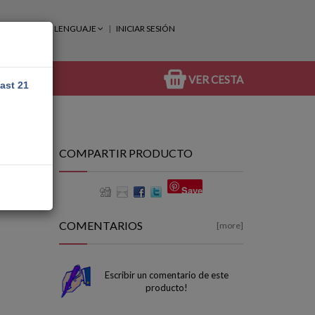
LENGUAJE
INICIAR SESIÓN
VER CESTA
east 21
COMPARTIR PRODUCTO
Save
COMENTARIOS
[more]
Escribir un comentario de este
producto!