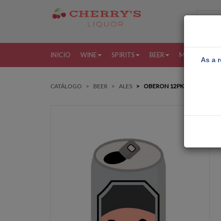
INICIO
WINE
SPIRITS
BEER
MORE
MI
As a r
CATÁLOGO
BEER
ALES
OBERON 12PK CAN